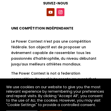
SUIVEZ-NOUS
UNE COMPÉTITION INDÉPENDANTE
Le Power Contest n’est pas une compétition
fédérale. Son objectif est de proposer un
événement capable de rassembler tous les
passionnés d’haltérophilie, du niveau débutant
jusqu’aux meilleurs athlètes mondiaux.
The Power Contest is not a federation
competition. Its goal is to create an event that
brings together weightlifting enthusiasts, from
We use cookies on our website to give you the most
beginners to the world’s top athletes.
relevant experience by remembering your preferences
and repeat visits. By clicking “Accept All”, you consent
to the use of ALL the cookies. However, you may visit
"Cookie Settings" to provide a controlled consent.