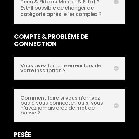
Teen & Elite ou Master & Elite) ?
Est-il possible de changer de
catégorie après le 1er complex ?
COMPTE & PROBLÈME DE
CONNECTION
Vous avez fait une erreur lors de
votre inscription ?
Comment faire si vous n’arrivez
pas à vous connecter, ou si vous
n’avez jamais créé de mot de
passe ?
PESÉE